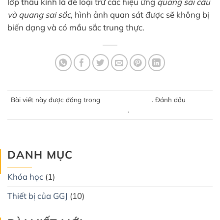
lớp thấu kính là để loại trừ các hiệu ứng
quang sai cầu
và quang sai sắc
, hình ảnh quan sát được sẽ không bị
biến dạng và có mầu sắc trung thực.
Bài viết này được đăng trong
Thiết bị của GGJ
. Đánh dấu
liên kết
thường trực
.
DANH MỤC
Khóa học
(1)
Thiết bị của GGJ
(10)