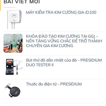
BÀI VIẾT MỚI
MÁY KIỂM TRA KIM CƯƠNG GIA iD100
KHÓA ĐÀO TẠO KIM CƯƠNG TẠI GGJ –
NỀN TẢNG VỮNG CHẮC ĐỂ TRỞ THÀNH
CHUYÊN GIA KIM CƯƠNG
Bút thử độ dẫn nhiệt của đá – PRESIDIUM
DUO TESTER II
Thước đo điện tử – PRESIDIUM