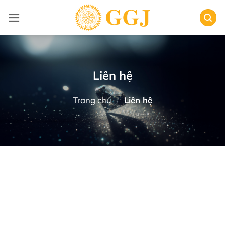
Bỏ
qua
nội
dung
Liên hệ
Trang chủ
/
Liên hệ