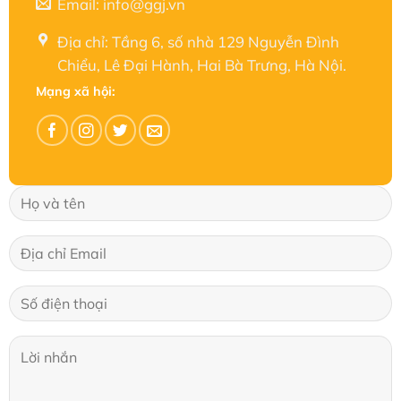
Email: info@ggj.vn
Địa chỉ: Tầng 6, số nhà 129 Nguyễn Đình
Chiểu, Lê Đại Hành, Hai Bà Trưng, Hà Nội.
Mạng xã hội: