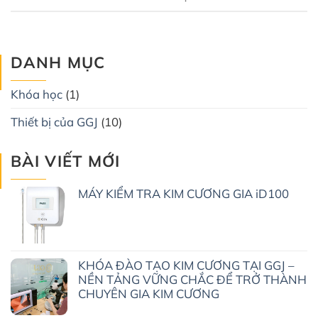
DANH MỤC
Khóa học
(1)
Thiết bị của GGJ
(10)
BÀI VIẾT MỚI
MÁY KIỂM TRA KIM CƯƠNG GIA iD100
KHÓA ĐÀO TẠO KIM CƯƠNG TẠI GGJ –
NỀN TẢNG VỮNG CHẮC ĐỂ TRỞ THÀNH
CHUYÊN GIA KIM CƯƠNG