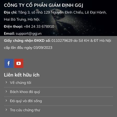
CÔNG TY CỔ PHẦN GIÁM ĐỊNH GGJ
Địa chỉ:
Tầng 3, số nhà 129 Nguyễn Đình Chiểu, Lê Đại Hành,
Hai Bà Trưng, Hà Nội.
Điện thoại:
+84 24 33 678910
Email:
support@ggj.vn
Giấy chứng nhận ĐKKD số:
0110279629 do Sở KH & ĐT Hà Nội
cấp lần đầu ngày 03/09/2023
Liên kết hữu ích
Về chúng tôi
Bách khoa đá quý
Đá quý và đời sống
Tra cứu chứng thư