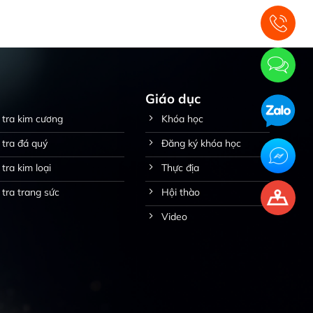
Giáo dục
 tra kim cương
Khóa học
 tra đá quý
Đăng ký khóa học
tra kim loại
Thực địa
 tra trang sức
Hội thào
Video