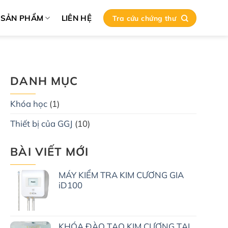
SẢN PHẨM
LIÊN HỆ
Tra cứu chứng thư
DANH MỤC
Khóa học
(1)
Thiết bị của GGJ
(10)
BÀI VIẾT MỚI
MÁY KIỂM TRA KIM CƯƠNG GIA
iD100
KHÓA ĐÀO TẠO KIM CƯƠNG TẠI