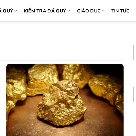
Á QUÝ
KIỂM TRA ĐÁ QUÝ
GIÁO DỤC
TIN TỨC